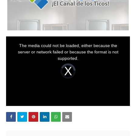
T
h
The media could not be loaded, either because the
i
s
server or network failed or because the format is not
i
s
supported.
a
m
o
V
d
i
a
d
l
e
w
o
i
P
n
l
d
a
o
y
w
e
.
r
i
s
l
o
a
d
i
n
g
.
PUBLICAR UN COMENTARIO