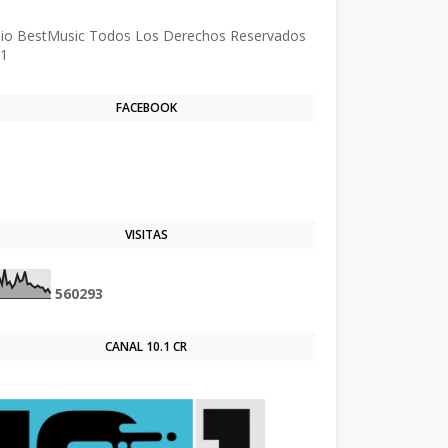
tecnología de Blogger
io BestMusic Todos Los Derechos Reservados
1
FACEBOOK
VISITAS
5
6
0
2
9
3
CANAL 10.1 CR