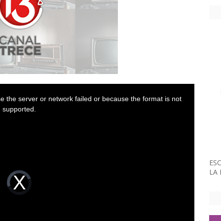
 the server or network failed or because the format is not
supported.
ESC
LA
V
i
d
e
o
P
l
a
y
e