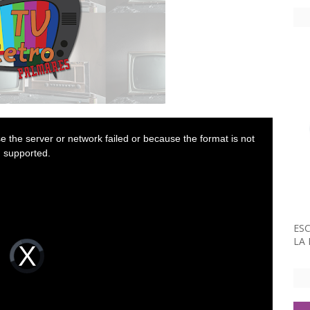
 the server or network failed or because the format is not
supported.
ESC
LA
V
i
d
e
o
P
l
a
y
e