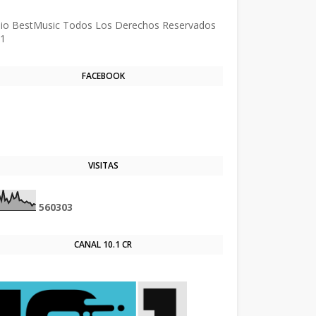
tecnología de Blogger
io BestMusic Todos Los Derechos Reservados
1
FACEBOOK
VISITAS
5
6
0
3
0
3
CANAL 10.1 CR