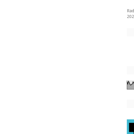
la 
Rad
202