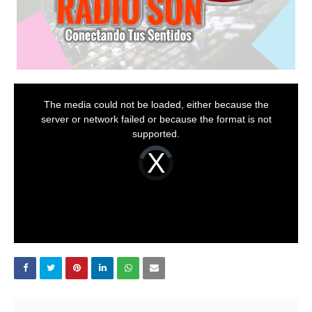
T
h
The media could not be loaded, either because the
i
s
server or network failed or because the format is not
i
s
supported.
a
m
o
V
d
i
a
d
l
e
w
o
i
P
n
l
d
a
o
y
w
e
.
r
i
s
l
o
a
d
i
n
g
.
PUBLICAR UN COMENTARIO